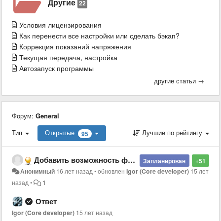
Другие
22
Условия лицензирования
Как перенести все настройки или сделать бэкап?
Коррекция показаний напряжения
Текущая передача, настройка
Автозапуск программы
другие статьи →
Форум:
General
Тип
Открытые
Лучшие по рейтингу
95
Добавить возможность формирования пользовательского экрана - Allow user to configure screen with custom sensors
Запланирован
+51
Анонимный
16 лет назад
•
обновлен
Igor (Core developer)
15 лет
назад
•
1
Ответ
Igor (Core developer)
15 лет назад