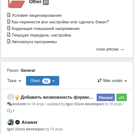
Other
22
Условия лицензирования
Как перенести все настройки или сделать бэкап?
Коррекция показаний напряжения
Текущая передача, настройка
Автозапуск программы
more articles →
Fòrum:
General
Tipus
Obert
Més votats
95
Добавить возможность формирования пользовательского экрана - Allow user to configure screen with custom sensors
Planned
+51
Anònim
fa 16 anys
•
updated by
Igor (Core developer)
fa 15 anys
•
1
Answer
Igor (Core developer)
fa 15 anys