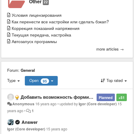
Other
22
Условия лицензирования
Как перенести все настройки или сделать бэкап?
Коррекция показаний напряжения
Текущая передача, настройка
Автозапуск программы
more articles →
Forum:
General
Type
Open
Top rated
95
Добавить возможность формирования пользовательского экрана - Allow user to configure screen with custom sensors
Planned
+51
Anonymous
16 years ago
•
updated by
Igor (Core developer)
15
years ago
•
1
Answer
Igor (Core developer)
15 years ago