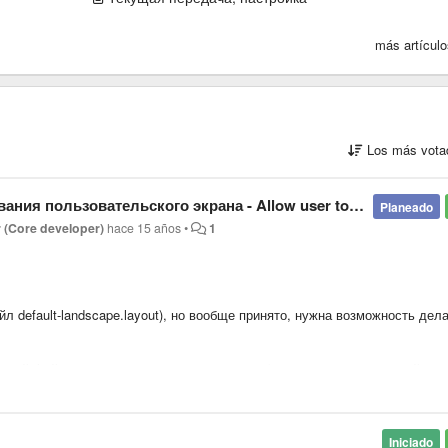
más artícul
Los más vota
ского экрана - Allow user to configure screen with custom sensors
Planeado
r (Core developer)
hace 15 años
•
1
л default-landscape.layout), но вообще принято, нужна возможность дел
новной файл при обновлении перезапишется (ну или бэкап не забывайте
личество столбцов и колонок, разделенные запятыми.
Iniciado