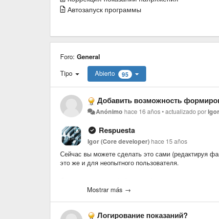
Автозапуск программы
Foro:
General
Tipo
Abierto
95
Добавить возможность формирования пользователь
Anónimo
hace 16 años
•
actualizado por
Igo
Respuesta
Igor (Core developer)
hace 15 años
Сейчас вы можете сделать это сами (редактируя фай
это же и для неопытного пользователя.
Лучше работать в файле user.layout, потому как ос
делать).
Mostrar más →
Параметры rows и cols - они задают пропорции и ко
Логирование показаний?