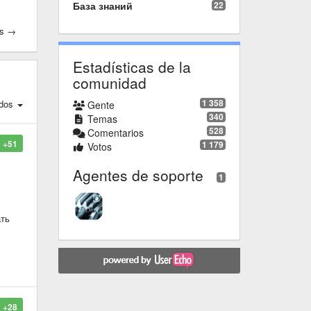
База знаний
22
os →
Estadísticas de la
comunidad
1 358
dos
Gente
340
Temas
528
Comentarios
+51
1 179
Votos
Agentes de soporte
1
ать
+28