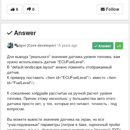
6
0
Follow
Answer
Igor (Core developer)
15 years ago
Answer
+1
Для вывода "реального" значения датчика уровня топлива, вам
нужно использовать датчик "ECUFuelLevel".
В "default-landscape.layout" можно поменять отображаемый
датчик.
К примеру поставить <item id="ECUFuelLevel"/> вместо <item
id="FuelLevel"/>
К сожалению хобдрайв рассчитан на ручной расчет уровня
топлива. Причин этому несколько: у большинства авто этого
датчика просто нет, у тех, которые его читают, точность - под
вопросом.
Вы можете вывести значение датчика на экран, но все
"унаследованные" параметры (литров в баке, оценочный пробег
на остатке, и т.д.) - будут все равно считаться с "ручного" ДУТа.