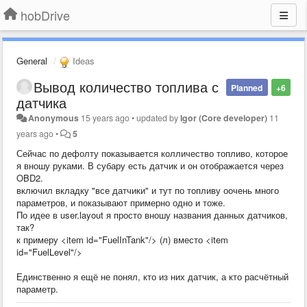
hobDrive
General
Ideas
Вывод количество топлива с
Planned
+6
датчика
Anonymous
15 years ago
•
updated by
Igor (Core developer)
11
years ago
•
5
Сейчас по дефолту показывается колличество топливо, которое
я вношу руками. В субару есть датчик и он отображается через
OBD2.
включил вкладку "все датчики" и тут по топливу оочень много
параметров, и показывают примерно одно и тоже.
По идее в user.layout я просто вношу названия данных датчиков,
так?
к примеру <item id="FuelInTank"/> (л) вместо <item
id="FuelLevel"/>
Единственно я ещё не понял, кто из них датчик, а кто расчётный
параметр.