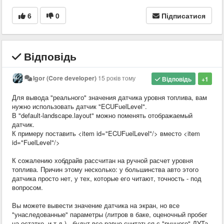
6
0
Підписатися
Відповідь
Igor (Core developer)
15 років тому
Відповідь
+1
Для вывода "реального" значения датчика уровня топлива, вам
нужно использовать датчик "ECUFuelLevel".
В "default-landscape.layout" можно поменять отображаемый
датчик.
К примеру поставить <item id="ECUFuelLevel"/> вместо <item
id="FuelLevel"/>
К сожалению хобдрайв рассчитан на ручной расчет уровня
топлива. Причин этому несколько: у большинства авто этого
датчика просто нет, у тех, которые его читают, точность - под
вопросом.
Вы можете вывести значение датчика на экран, но все
"унаследованные" параметры (литров в баке, оценочный пробег
на остатке, и т.д.) - будут все равно считаться с "ручного" ДУТа.