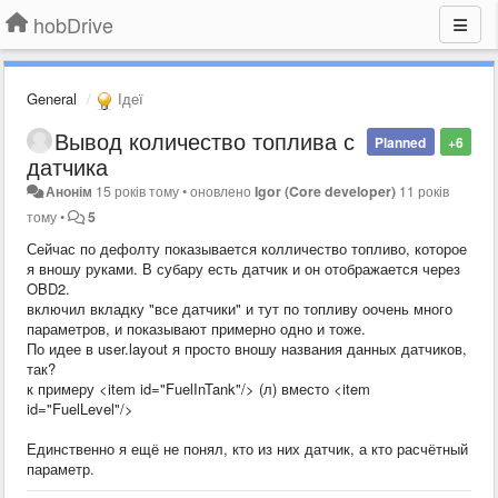
hobDrive
General
Ідеї
Вывод количество топлива с
Planned
+6
датчика
Анонім
15 років тому
•
оновлено
Igor (Core developer)
11 років
тому
•
5
Сейчас по дефолту показывается колличество топливо, которое
я вношу руками. В субару есть датчик и он отображается через
OBD2.
включил вкладку "все датчики" и тут по топливу оочень много
параметров, и показывают примерно одно и тоже.
По идее в user.layout я просто вношу названия данных датчиков,
так?
к примеру <item id="FuelInTank"/> (л) вместо <item
id="FuelLevel"/>
Единственно я ещё не понял, кто из них датчик, а кто расчётный
параметр.