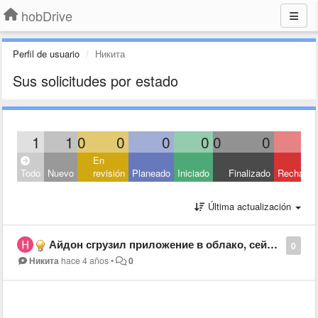
hobDrive
Perfil de usuario
Никита
Sus solicitudes por estado
1
1
0
0
0
0
0
0
En
Todo
Nuevo
revisión
Planeado
Iniciado
Finalizado
Rechaza
Última actualización
Айдон сгрузил приложение в облако, сейчас пишет что невозможно скачать.... как воостановить приложение?
0
Никита
hace 4 años
•
0