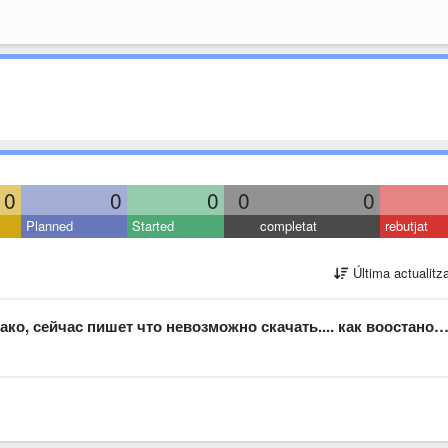
0
0
0
0
0
Planned
Started
completat
rebutjat
Última actualitz
йчас пишет что невозможно скачать.... как воостановить приложение?