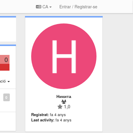
CA
Entrar / Registrar-se
0
ació
Никита
0
1,0
Registrat:
fa 4 anys
Last activity:
fa 4 anys