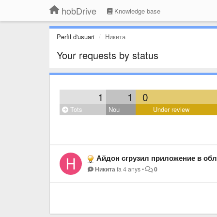
hobDrive
Knowledge base
Perfil d'usuari
Никита
Your requests by status
1
1
0
Tots
Nou
Under review
Айдон сгрузил приложение в облако, се
Никита
fa 4 anys
•
0