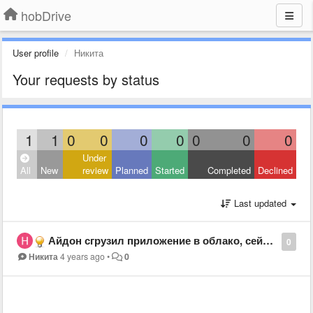
hobDrive
User profile
Никита
Your requests by status
1
1
0
0
0
0
0
0
0
Under
All
New
review
Planned
Started
Completed
Declined
Last updated
Айдон сгрузил приложение в облако, сейчас пишет что невозможно скачать.... как воостановить приложение?
0
Никита
4 years ago
•
0