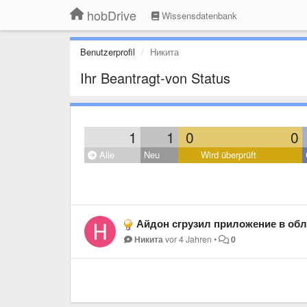
hobDrive
Wissensdatenbank
Benutzerprofil
Никита
Ihr Beantragt-von Status
1
1
0
0
Alle
Neu
Wird überprüft
Айдон сгрузил приложение в облако, се
Никита
vor 4 Jahren
•
0