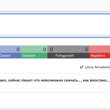
0
0
0
0
Geplant
Gestartet
Fertiggestellt
Abgelehnt
Letzte Aktualisie
йчас пишет что невозможно скачать.... как воостановить приложение?