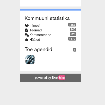
Kommuuni statistika
1358
Inimesi
340
Teemad
528
Kommentaarid
1179
Hääled
Toe agendid
1