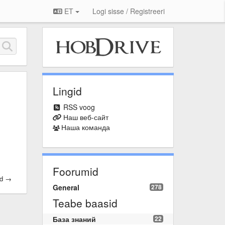
ET
Logi sisse / Registreeri
Lingid
RSS voog
Наш веб-сайт
Наша команда
Foorumid
id →
General
278
Teabe baasid
База знаний
22