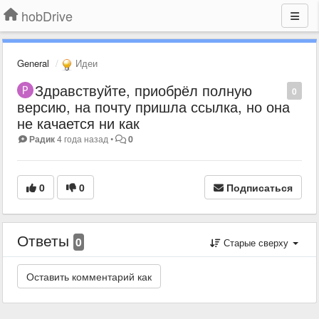
hobDrive
General
Идеи
Здравствуйте, приобрёл полную
0
версию, на почту пришла ссылка, но она
не качается ни как
Радик
4 года назад
•
0
0
0
Подписаться
Ответы
0
Старые сверху