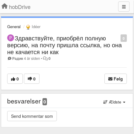
hobDrive
General
Idéer
Здравствуйте, приобрёл полную
0
версию, на почту пришла ссылка, но она
не качается ни как
Радик
4 år siden
•
0
0
0
Følg
besvarelser
0
Ældste