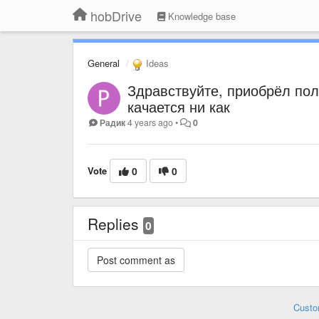
hobDrive
Knowledge base
General
Ideas
Здравствуйте, приобрёл пол
качается ни как
Радик
4 years ago
•
0
Vote
0
0
Replies
0
Custo