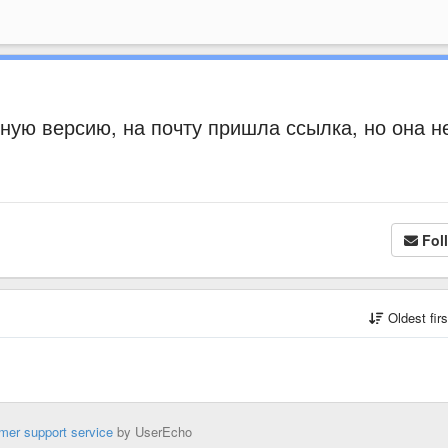
ную версию, на почту пришла ссылка, но она н
Fol
Oldest fir
mer support service
by UserEcho