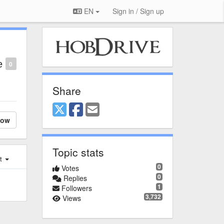
EN
Sign in / Sign up
е
0
Share
low
Topic stats
st
0
Votes
0
Replies
1
Followers
3,732
Views