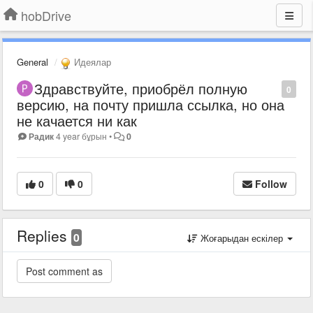
hobDrive
General
Идеялар
Здравствуйте, приобрёл полную
0
версию, на почту пришла ссылка, но она
не качается ни как
Радик
4 year бұрын
•
0
0
0
Follow
Replies
0
Жоғарыдан ескілер