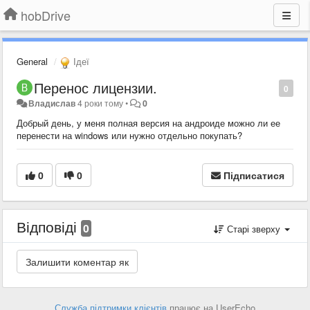
hobDrive
General
Ідеї
Перенос лицензии.
0
Владислав
4 роки тому
•
0
Добрый день, у меня полная версия на андроиде можно ли ее
перенести на windows или нужно отдельно покупать?
0
0
Підписатися
Відповіді
0
Старі зверху
Служба підтримки клієнтів
працює на UserEcho