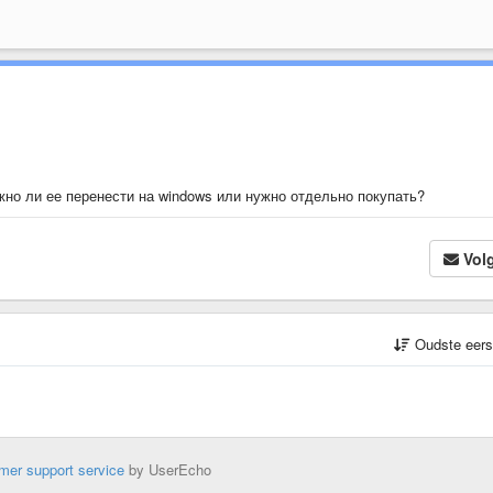
жно ли ее перенести на windows или нужно отдельно покупать?
Vol
Oudste eer
mer support service
by UserEcho