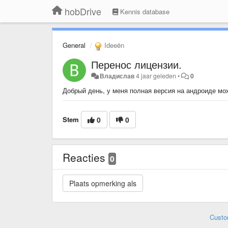
hobDrive
Kennis database
General
Ideeën
Перенос лицензии.
Владислав
4 jaar geleden
•
0
Добрый день, у меня полная версия на андроиде мо
Stem
0
0
Reacties
0
Custo