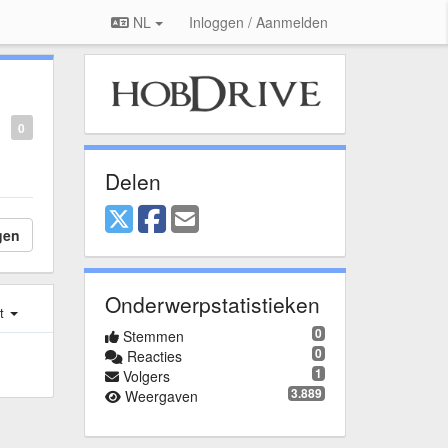
NL
Inloggen / Aanmelden
0
Delen
gen
Onderwerpstatistieken
st
0
Stemmen
0
Reacties
1
Volgers
3.889
Weergaven