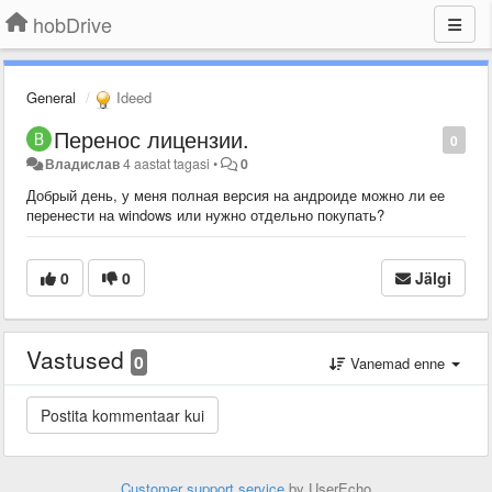
hobDrive
General
Ideed
Перенос лицензии.
0
Владислав
4 aastat tagasi
•
0
Добрый день, у меня полная версия на андроиде можно ли ее
перенести на windows или нужно отдельно покупать?
0
0
Jälgi
Vastused
0
Vanemad enne
Customer support service
by UserEcho