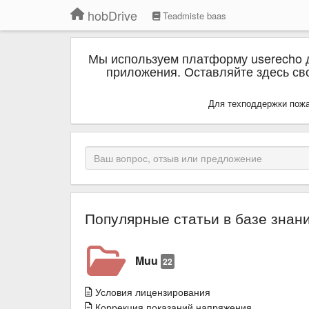
hobDrive
Teadmiste baas
Мы используем платформу userecho 
приложения. Оставляйте здесь сво
Для техподдержки пожа
Популярные статьи в базе знан
Muu
22
Условия лицензирования
Коррекция показаний напряжения