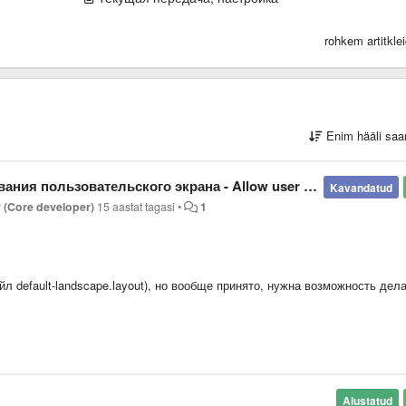
rohkem artitkle
Enim hääli saa
кого экрана - Allow user to configure screen with custom sensors
Kavandatud
r (Core developer)
15 aastat tagasi
•
1
л default-landscape.layout), но вообще принято, нужна возможность дел
новной файл при обновлении перезапишется (ну или бэкап не забывайте
личество столбцов и колонок, разделенные запятыми.
Alustatud