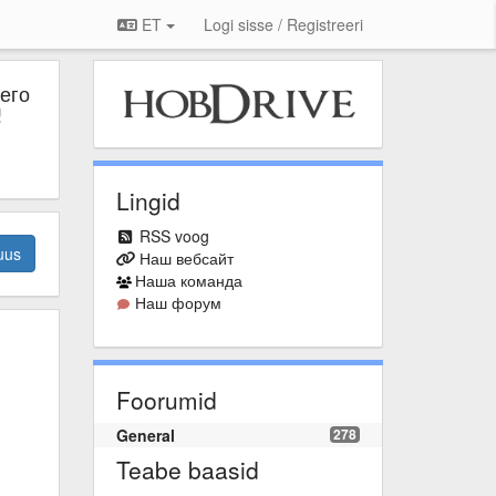
ET
Logi sisse / Registreeri
его
!
Lingid
RSS voog
uus
Наш вебсайт
Наша команда
Наш форум
Foorumid
General
278
Teabe baasid