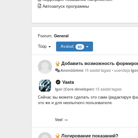
Автозапуск программы
Foorum:
General
Tüüp
Avatud
95
Добавить возможность формирования пользовательс
Anonüümne
15 aastat tagasi
•
uuendaja
Igo
Vasta
Igor (Core developer)
15 aastat tagasi
Сейчас вы можете сделать это сами (редактируя фай
это же и для неопытного пользователя.
Лучше работать в файле user.layout, потому как ос
делать).
Veel →
Параметры rows и cols - они задают пропорции и ко
Логирование показаний?