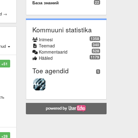
База знаний
22
id →
Kommuuni statistika
1358
Inimesi
340
Teemad
nud
528
Kommentaarid
1179
Hääled
+51
Toe agendid
1
ать
+28