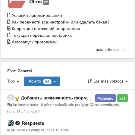
Otros
22
Условия лицензирования
Как перенести все настройки или сделать бэкап?
Коррекция показаний напряжения
Текущая передача, настройка
Автозапуск программы
más artículos →
Foro:
General
Tipo
Abierto
Los más votados
95
Добавить возможность формирования пользовательского экрана - Allow user to configure screen with custom sensors
Planeado
+51
Anónimo
hace 16 años
•
actualizado por
Igor (Core developer)
hace 15 años
•
1
Respuesta
Igor (Core developer)
hace 15 años