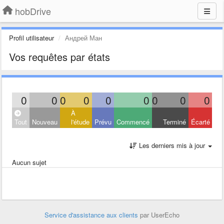
hobDrive
Profil utilisateur
Андрей Ман
Vos requêtes par états
0
0
0
0
0
0
0
0
0
À
Tout
Nouveau
l'étude
Prévu
Commencé
Terminé
Écarté
Les derniers mis à jour
Aucun sujet
Service d'assistance aux clients
par UserEcho