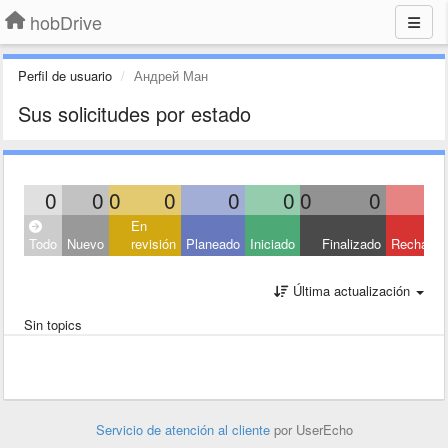
hobDrive
Perfil de usuario
Андрей Ман
Sus solicitudes por estado
0
0
0
0
0
0
0
0
En
Todo
Nuevo
revisión
Planeado
Iniciado
Finalizado
Rechaza
Última actualización
Sin topics
Servicio de atención al cliente
por UserEcho