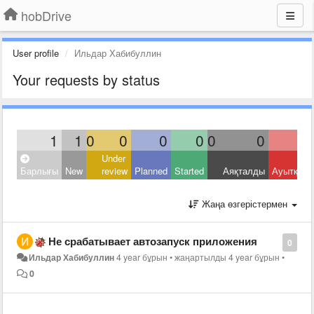
hobDrive
User profile
Ильдар Хабибуллин
Your requests by status
1
1
0
0
0
0
0
0
Under
Барлығы
New
review
Planned
Started
Аяқталды
Ауытқыд
Жаңа өзгерістермен
Не срабатывает автозапуск приложения
0
Ильдар Хабибуллин
4 year бұрын
•
жаңартылды
4 year бұрын
•
0