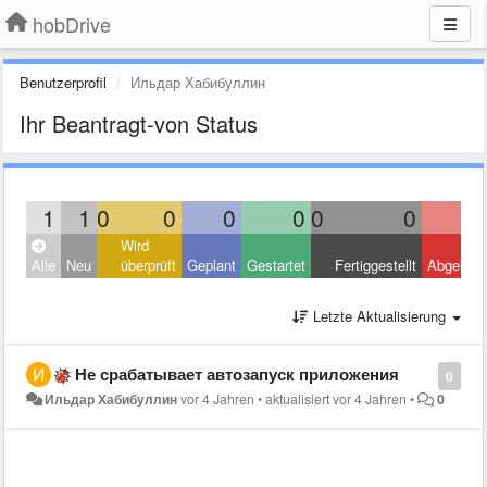
hobDrive
Benutzerprofil
Ильдар Хабибуллин
Ihr Beantragt-von Status
1
1
0
0
0
0
0
0
Wird
Alle
Neu
überprüft
Geplant
Gestartet
Fertiggestellt
Abgelehn
Letzte Aktualisierung
Не срабатывает автозапуск приложения
0
Ильдар Хабибуллин
vor 4 Jahren
•
aktualisiert
vor 4 Jahren
•
0