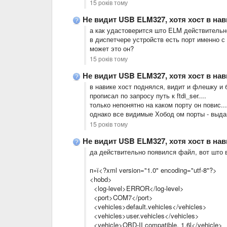
15 років тому
Не видит USB ELM327, хотя хост в на
а как удастоверится што ELM действительн
в диспетчере устройств есть порт именно с 
может это он?
15 років тому
Не видит USB ELM327, хотя хост в на
в навике хост поднялся, видит и флешку и 
прописал по запросу путь к ftdi_ser....
только непонятно на каком порту он повис...
однако все видимые Хобод ом порты - выдаю
15 років тому
Не видит USB ELM327, хотя хост в на
да действительно появился файл, вот што 
п»ї<?xml version="1.0" encoding="utf-8"?>
<hobd>
<log-level>ERROR</log-level>
<port>COM7</port>
<vehicles>default.vehicles</vehicles>
<vehicles>user.vehicles</vehicles>
<vehicle>OBD-II compatible, 1.6l</vehicle>