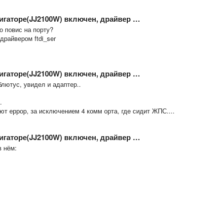
вигаторе(JJ2100W) включен, драйвер …
о повис на порту?
драйвером ftdi_ser
вигаторе(JJ2100W) включен, драйвер …
блютус, увидел и адаптер..
.
т еррор, за исключением 4 комм орта, где сидит ЖПС....
вигаторе(JJ2100W) включен, драйвер …
в нём: