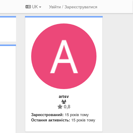
UK
Увійти / Зареєструватися
artsv
0,8
Зареєстрований:
15 років тому
Остання активність:
15 років тому