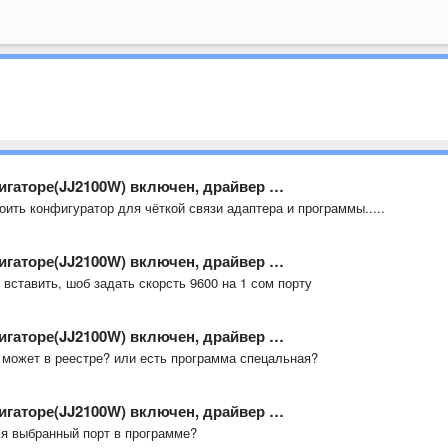
вигаторе(JJ2100W) включен, драйвер …
ить конфигуратор для чёткой связи адаптера и программы.....
вигаторе(JJ2100W) включен, драйвер …
вставить, шоб задать скорсть 9600 на 1 сом порту
вигаторе(JJ2100W) включен, драйвер …
? может в реестре? или есть программа спецальная?
вигаторе(JJ2100W) включен, драйвер …
ся выбранный порт в программе?