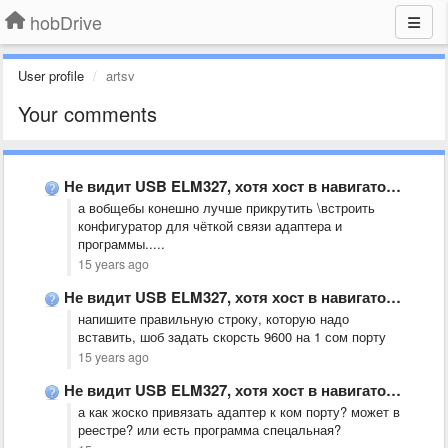
hobDrive
User profile
artsv
Your comments
Не видит USB ELM327, хотя хост в навигаторе(JJ2100W) включен, драйвер …
а вобщебы конешно лучше прикрутить \встроить
конфигуратор для чёткой связи адаптера и
программы.....
15 years ago
Не видит USB ELM327, хотя хост в навигаторе(JJ2100W) включен, драйвер …
напишите правильную строку, которую надо
вставить, шоб задать скорсть 9600 на 1 сом порту
15 years ago
Не видит USB ELM327, хотя хост в навигаторе(JJ2100W) включен, драйвер …
а как жоско привязать адаптер к ком порту? может в
реестре? или есть программа спецальная?