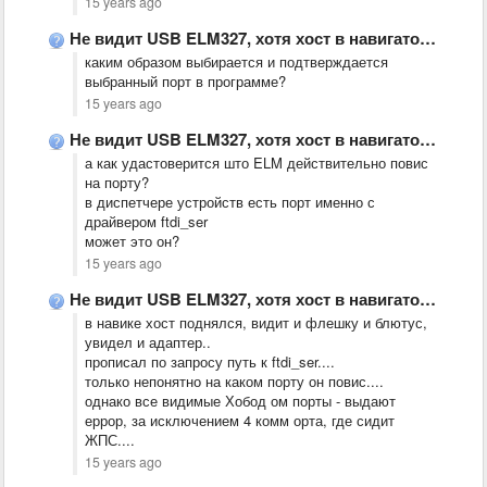
15 years ago
Не видит USB ELM327, хотя хост в навигаторе(JJ2100W) включен, драйвер …
каким образом выбирается и подтверждается
выбранный порт в программе?
15 years ago
Не видит USB ELM327, хотя хост в навигаторе(JJ2100W) включен, драйвер …
а как удастоверится што ELM действительно повис
на порту?
в диспетчере устройств есть порт именно с
драйвером ftdi_ser
может это он?
15 years ago
Не видит USB ELM327, хотя хост в навигаторе(JJ2100W) включен, драйвер …
в навике хост поднялся, видит и флешку и блютус,
увидел и адаптер..
прописал по запросу путь к ftdi_ser....
только непонятно на каком порту он повис....
однако все видимые Хобод ом порты - выдают
еррор, за исключением 4 комм орта, где сидит
ЖПС....
15 years ago