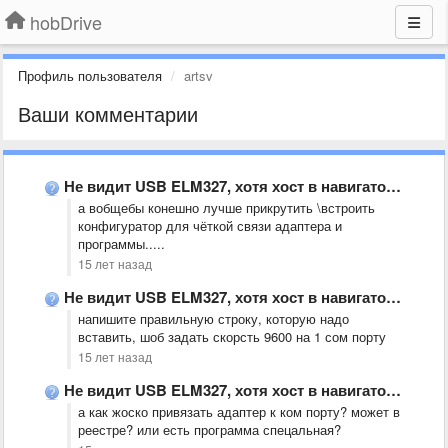
hobDrive
Профиль пользователя
artsv
Ваши комментарии
Не видит USB ELM327, хотя хост в навигаторе(JJ2100W) включен, драйвер …
а вобщебы конешно лучше прикрутить \встроить
конфигуратор для чёткой связи адаптера и
программы.....
15 лет назад
Не видит USB ELM327, хотя хост в навигаторе(JJ2100W) включен, драйвер …
напишите правильную строку, которую надо
вставить, шоб задать скорсть 9600 на 1 сом порту
15 лет назад
Не видит USB ELM327, хотя хост в навигаторе(JJ2100W) включен, драйвер …
а как жоско привязать адаптер к ком порту? может в
реестре? или есть программа спецальная?