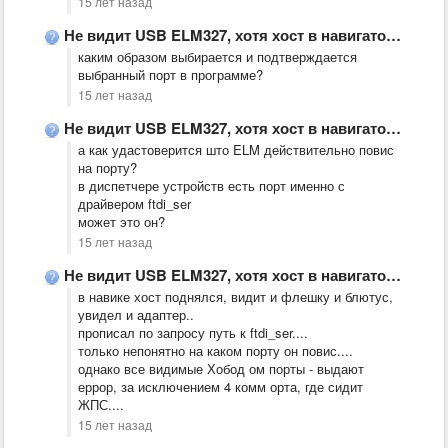
15 лет назад
Не видит USB ELM327, хотя хост в навигаторе(JJ2100W) включен, драйвер …
каким образом выбирается и подтверждается
выбранный порт в программе?
15 лет назад
Не видит USB ELM327, хотя хост в навигаторе(JJ2100W) включен, драйвер …
а как удастоверится што ELM действительно повис
на порту?
в диспетчере устройств есть порт именно с
драйвером ftdi_ser
может это он?
15 лет назад
Не видит USB ELM327, хотя хост в навигаторе(JJ2100W) включен, драйвер …
в навике хост поднялся, видит и флешку и блютус,
увидел и адаптер..
прописал по запросу путь к ftdi_ser....
только непонятно на каком порту он повис....
однако все видимые Хобод ом порты - выдают
еррор, за исключением 4 комм орта, где сидит
ЖПС....
15 лет назад