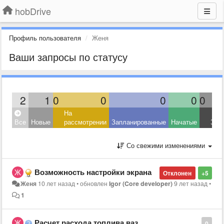
hobDrive
Профиль пользователя
Женя
Ваши запросы по статусу
2
1
0
0
0
0
0
На
Все
Новые
рассмотрении
Запланированные
Начатые
Зав
Со свежими изменениями
Возможность настройки экрана
Отклонен
+5
Женя
10 лет назад
•
обновлен
Igor (Core developer)
9 лет назад
•
1
Расчет расхода топлива ваз
0