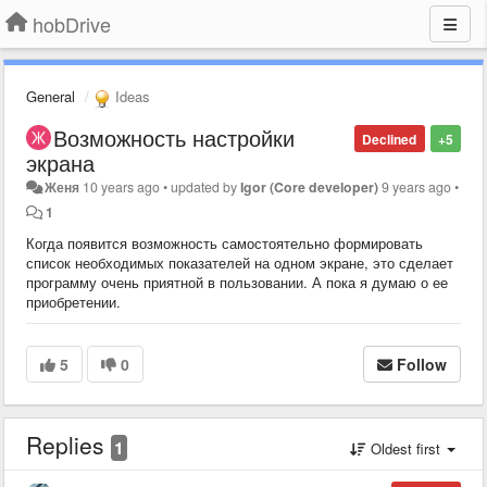
hobDrive
General
Ideas
Возможность настройки
Declined
+5
экрана
Женя
10 years ago
•
updated by
Igor (Core developer)
9 years ago
•
1
Когда появится возможность самостоятельно формировать
список необходимых показателей на одном экране, это сделает
программу очень приятной в пользовании. А пока я думаю о ее
приобретении.
5
0
Follow
Replies
1
Oldest first