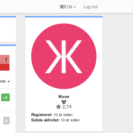
DA
Log ind
1
ede
Женя
+5
2,74
Registreret:
10 år siden
Sidste aktivitet:
10 år siden
0