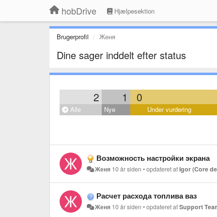
hobDrive
Hjælpesektion
Brugerprofil
Женя
Dine sager inddelt efter status
2
1
0
Alle
Nye
Under vurdering
Возможность настройки экрана
Женя
10 år siden
•
opdateret af
Igor (Core d
Расчет расхода топлива ваз
Женя
10 år siden
•
opdateret af
Support Tea