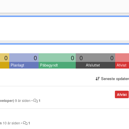
0
0
0
0
0
Planlagt
Påbegyndt
Afsluttet
Afvist
Seneste opdater
Afvist
eveloper)
9 år siden
•
1
m
10 år siden
•
1