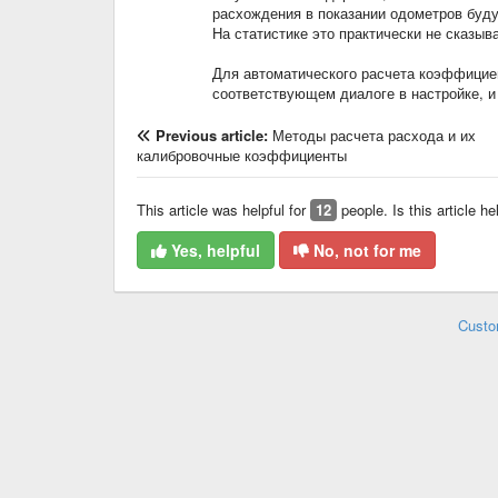
расхождения в показании одометров буду
На статистике это практически не сказыва
Для автоматического расчета коэффициен
соответствующем диалоге в настройке, и
Previous article:
Методы расчета расхода и их
калибровочные коэффициенты
This article was helpful for
12
people. Is this article he
Yes, helpful
No, not for me
Custo