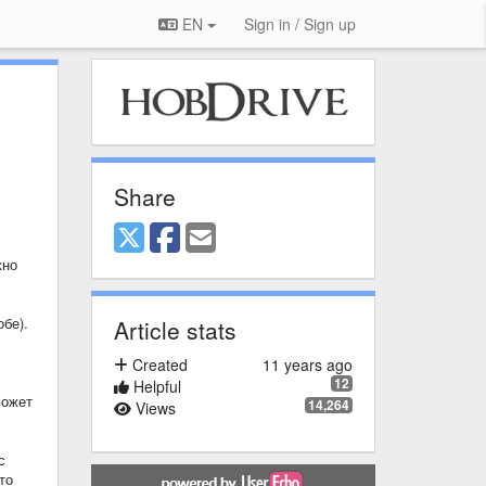
EN
Sign in / Sign up
Share
жно
бе).
Article stats
Created
11 years ago
12
Helpful
может
14,264
Views
с
то