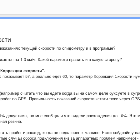
ости
показаниях текущей скорости по спидометру и в программе?
жается на 1-3 км\ч. Какой параметр править и в какую сторону?
"
Коррекция скорости".
 показывает 57, а реально едет 60, то параметр Коррекция Скорости ну
(например считать что вы едете когда вы на самом деле буксуете в сугро
робег по GPS. Правильность показаний скорости кстати тоже через GPS
1% допустимы, но мне сообщали что видели расхождения до 10%. Это 
ная резина.
итать пробег и расход, когда не подключен к машине. Если хобдрайв у ва
тые случаи сброса подключения (из за аппаратных проблем например) - 