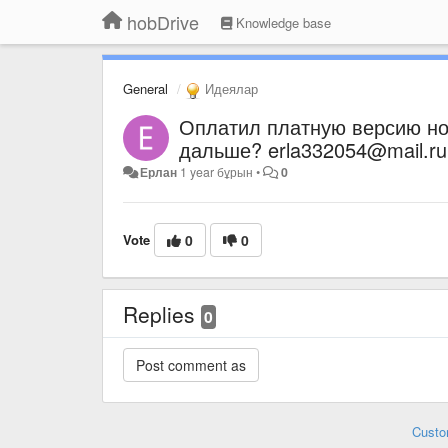
hobDrive
Knowledge base
General
Идеялар
Оплатил платную версию но 
дальше? erla332054@mail.ru
Ерлан
1 year бұрын
•
0
Vote
0
0
Replies
0
Custo