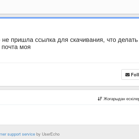
не пришла ссылка для скачивания, что делать
 почта моя
Fol
Жоғарыдан ескіл
mer support service
by UserEcho