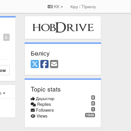
KK
Кіру / Tiркелу
0
Бөлісу
low
Topic stats
ер
0
Дауыстар
0
Replies
1
Followers
1940
Views