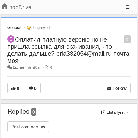
hobDrive
General
Hugmyndir
Оплатил платную версию но не
0
пришла ссылка для скачивания, что
делать дальше? erla332054@mail.ru почта
моя
Ерлан
1 ár síðan
•
0
0
0
Follow
Replies
0
Elsta fyrst