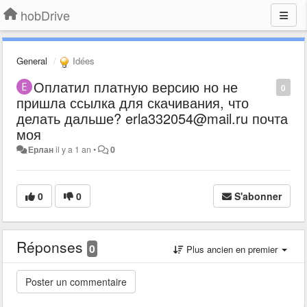
hobDrive
General
Idées
Оплатил платную версию но не
0
пришла ссылка для скачивания, что
делать дальше? erla332054@mail.ru почта
моя
Ерлан
il y a 1 an
•
0
0
0
S'abonner
Réponses
0
Plus ancien en premier