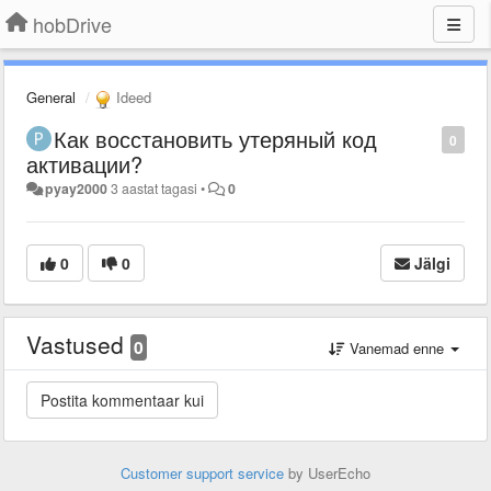
hobDrive
General
Ideed
Как восстановить утеряный код
0
активации?
pyay2000
3 aastat tagasi
•
0
0
0
Jälgi
Vastused
0
Vanemad enne
Customer support service
by UserEcho