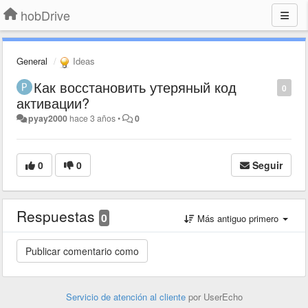
hobDrive
General
Ideas
Как восстановить утеряный код
0
активации?
pyay2000
hace 3 años
•
0
0
0
Seguir
Respuestas
0
Más antiguo primero
Servicio de atención al cliente
por UserEcho