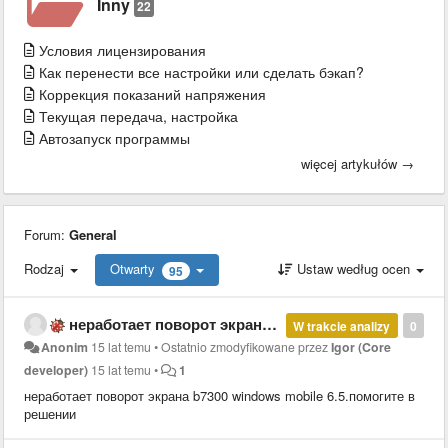
Inny
22
Условия лицензирования
Как перенести все настройки или сделать бэкап?
Коррекция показаний напряжения
Текущая передача, настройка
Автозапуск программы
więcej artykułów →
Forum:
General
Rodzaj
Otwarty
Ustaw według ocen
95
неработает поворот экрана b7300 windows mobile 6.5
W trakcie analizy
0
Anonim
15 lat temu
•
Ostatnio zmodyfikowane przez
Igor (Core
developer)
15 lat temu
•
1
неработает поворот экрана b7300 windows mobile 6.5.помогите в
решении