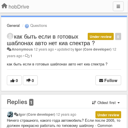
hobDrive
General
Questions
как быть если в готовых
Under review
0
шаблонах авто нет киа спектра ?
Anonymous
12 years ago
•
updated by
Igor (Core developer)
12
years ago
•
1
как быть если в готовых шаблонах авто нет киа спектра ?
0
0
Follow
Replies
1
Oldest first
Igor (Core developer)
12 years ago
Under review
Ничего страшного, какого года автомобиль? Если после 2005, то
должен прекрасно работать по типовому шаблону - Common