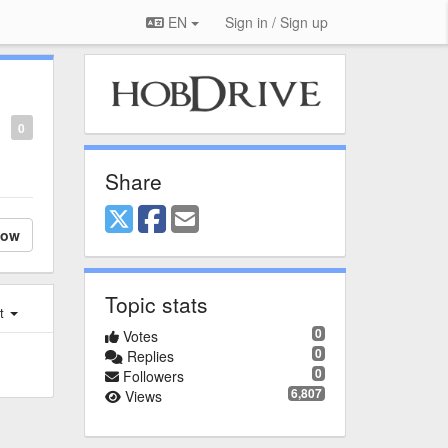
EN
Sign in / Sign up
0
Share
low
Topic stats
st
0
Votes
0
Replies
0
Followers
6,807
Views