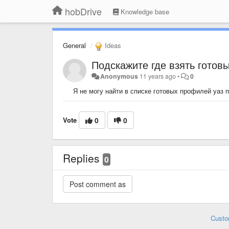
hobDrive
Knowledge base
General
Ideas
Подскажите где взять готов
Anonymous
11 years ago
•
0
Я не могу найти в списке готовых профилей уаз 
Vote
0
0
Replies
0
Custo