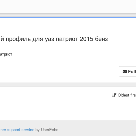
ый профиль для уаз патриот 2015 бенз
патриот
Fol
Oldest fir
mer support service
by UserEcho