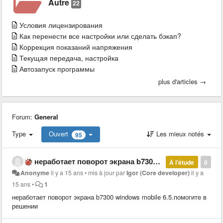
Autre
22
Условия лицензирования
Как перенести все настройки или сделать бэкап?
Коррекция показаний напряжения
Текущая передача, настройка
Автозапуск программы
plus d'articles →
Forum:
General
Type
Ouvert
Les mieux notés
95
неработает поворот экрана b7300 windows mobile 6.5
À l'étude
0
Anonyme
il y a 15 ans
•
mis à jour par
Igor (Core developer)
il y a
15 ans
•
1
неработает поворот экрана b7300 windows mobile 6.5.помогите в
решении