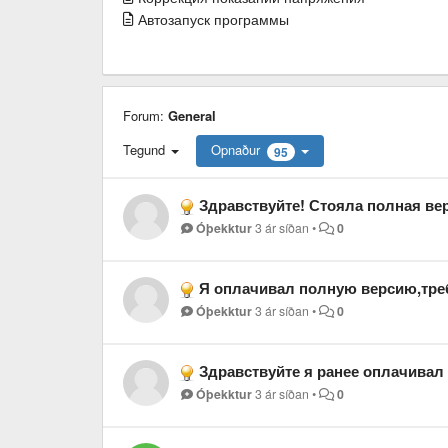
Автозапуск программы
Forum:
General
Tegund
Opnaður
95
Здравствуйте! Стояла полная версия 
Óþekktur
3 ár síðan
•
0
Я оплачивал полную версию,тре
Óþekktur
3 ár síðan
•
0
Здравствуйте я ранее оплачивал данную п
Óþekktur
3 ár síðan
•
0