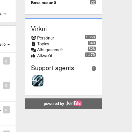
База знаний
22
es →
Virkni
1.358
Persónur
340
Topics
tið
528
Athugasemdir
1.179
Atkvæði
0
Support agents
1
0
0