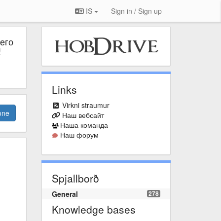
IS
Sign in / Sign up
его
!
Links
Virkni straumur
one
Наш вебсайт
Наша команда
Наш форум
Spjallborð
General
278
Knowledge bases