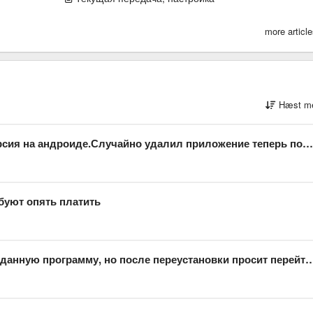
more articl
Hæst me
на андроиде.Случайно удалил приложение теперь покупать новое?
буют опять платить
рограмму, но после переустановки просит перейти снова на платную версию