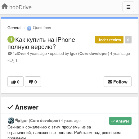
hobDrive
General
Questions
Как купить на iPhone
Under review
0
полную версию?
1zlZver
4 years ago
•
updated by
Igor (Core developer)
4 years ago
•
1
0
0
Follow
Answer
Igor (Core developer)
4 years ago
Answer
Сейчас к сожалению с этим проблемы из за
ограничений, наложенных эпплом. Работаем над решением
проблемы.