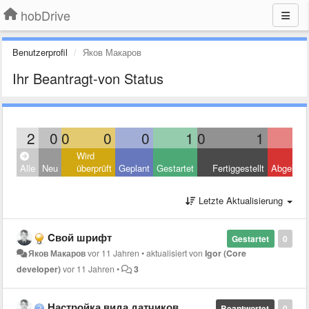
hobDrive
Benutzerprofil
Яков Макаров
Ihr Beantragt-von Status
2
0
0
0
0
1
0
1
Wird
Alle
Neu
überprüft
Geplant
Gestartet
Fertiggestellt
Abgelehn
Letzte Aktualisierung
Cвой шрифт
Gestartet
0
Яков Макаров
vor 11 Jahren
•
aktualisiert von
Igor (Core
developer)
vor 11 Jahren
•
3
Настройка вида датчиков
Beantwortet
0