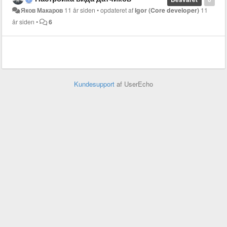
Яков Макаров
11 år siden
•
opdateret af
Igor (Core developer)
11
år siden
•
6
Kundesupport
af UserEcho