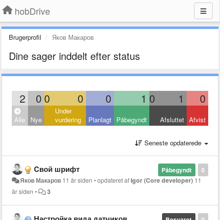
hobDrive
Brugerprofil
Яков Макаров
Dine sager inddelt efter status
2
0
0
0
0
1
0
1
0
Under
Alle
Nye
vurdering
Planlagt
Påbegyndt
Afsluttet
Afvist
Seneste opdaterede
Cвой шрифт
Påbegyndt
0
Яков Макаров
11 år siden
•
opdateret af
Igor (Core developer)
11
år siden
•
3
Настройка вида датчиков
Besvaret
0