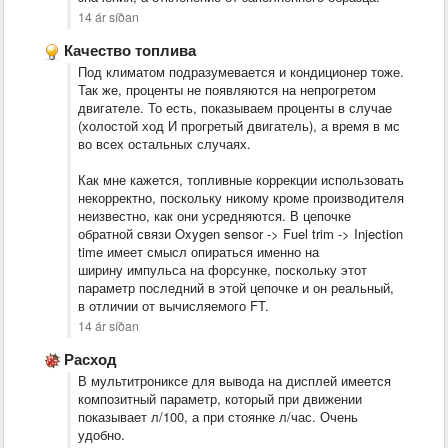
14 ár síðan
Качество топлива
Под климатом подразумевается и кондиционер тоже.
Так же, проценты не появляются на непрогретом
двигателе. То есть, показываем проценты в случае
(холостой ход И прогретый двигатель), а время в мс
во всех остальных случаях.
Как мне кажется, топливные коррекции использовать
некорректно, поскольку никому кроме производителя
неизвестно, как они усредняются. В цепочке
обратной связи Oxygen sensor -> Fuel trim -> Injection
time имеет смысл опираться именно на
ширину импульса на форсунке, поскольку этот
параметр последний в этой цепочке и он реальный,
в отличии от вычисляемого FT.
14 ár síðan
Расход
В мультитрониксе для вывода на дисплей имеется
композитный параметр, который при движении
показывает л/100, а при стоянке л/час. Очень
удобно.