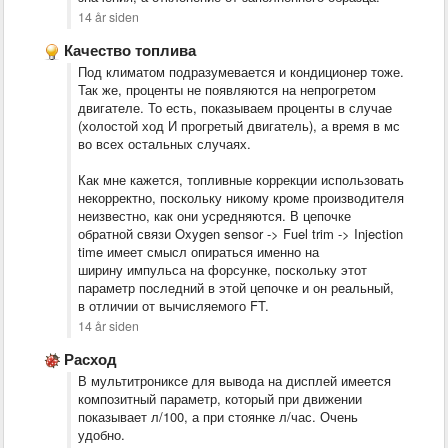
14 år siden
Качество топлива
Под климатом подразумевается и кондиционер тоже.
Так же, проценты не появляются на непрогретом
двигателе. То есть, показываем проценты в случае
(холостой ход И прогретый двигатель), а время в мс
во всех остальных случаях.
Как мне кажется, топливные коррекции использовать
некорректно, поскольку никому кроме производителя
неизвестно, как они усредняются. В цепочке
обратной связи Oxygen sensor -> Fuel trim -> Injection
time имеет смысл опираться именно на
ширину импульса на форсунке, поскольку этот
параметр последний в этой цепочке и он реальный,
в отличии от вычисляемого FT.
14 år siden
Расход
В мультитрониксе для вывода на дисплей имеется
композитный параметр, который при движении
показывает л/100, а при стоянке л/час. Очень
удобно.