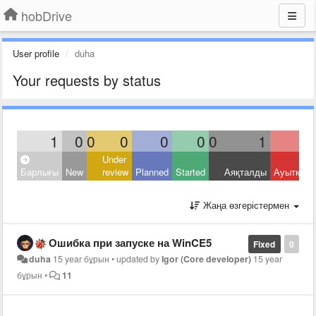
hobDrive
User profile
duha
Your requests by status
1
0
0
0
0
0
0
1
Under
Барлығы
New
review
Planned
Started
Аяқталды
Ауытқыд
Жаңа өзгерістермен
Ошибка при запуске на WinCE5
Fixed
0
duha
15 year бұрын
•
updated by
Igor (Core developer)
15 year
бұрын
•
11