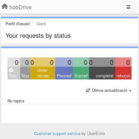
hobDrive
Perfil d'usuari
Qack
Your requests by status
0
0
0
0
0
0
0
0
0
Under
Tots
Nou
review
Planned
Started
completat
rebutjat
Última actualització
No topics
Customer support service
by UserEcho