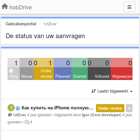
hobDrive
Gebruikersprofiel
1zlZver
De status van uw aanvragen
1
0
0
1
0
0
0
0
0
Under
Alles
Nieuw
review
Planned
Started
Voltooid
Afgewezen
Laatst bijgewerkt
Как купить на iPhone полную версию?
Under review
0
1zlZver
4 jaar geleden
•
bijgewerkt door
Igor (Core developer)
4 jaar
geleden
•
1