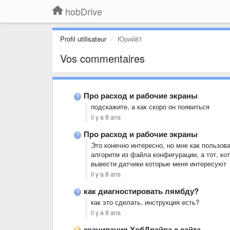
hobDrive
Profil utilisateur
Юрий81
Vos commentaires
Про расход и рабочие экраны
подскажите, а как скоро он появиться
il y a 8 ans
Про расход и рабочие экраны
Это конечно интересно, но мне как пользов
алгоритм из файла конфигурации, а тот, ко
вывести датчики которые меня интересуют
il y a 8 ans
как диагностировать лямбду?
как это сделать, инструкция есть?
il y a 8 ans
скачивания ХобДрайва с сайта