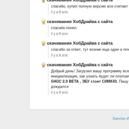
спасибо, купил полную версию все считает
il y a 8 ans
скачивания ХобДрайва с сайта
спасибо понял
il y a 8 ans
скачивания ХобДрайва с сайта
спасибо за ответ, тут возник еще один а по
il y a 8 ans
скачивания ХобДрайва с сайта
Добрый день! Загрузил вашу программу все
инициализация, как узнать будет ли платна
G4GC
2.0
BETA , ЭБУ стоит СИМК43.
Пишу 
дождался
il y a 8 ans
Service d