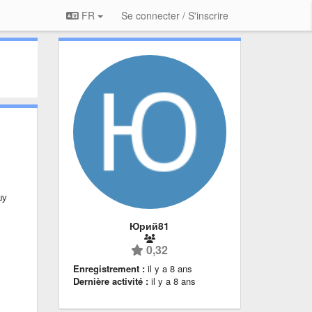
FR
Se connecter / S'inscrire
шу
Юрий81
0,32
Enregistrement :
il y a 8 ans
Dernière activité :
il y a 8 ans